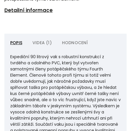
Detailní informace
POPIS
VIDEA (1)
HODNOCENÍ
Expediční 90 litrový vak s robustní konstrukcí z
tvrdého a odolného PVC, který byl vytvořen
samotnými členy potápěčského týmu Fourth
Element. Členové tohoto profi týmu si totiž velmi
dobře uvědomují, jak náročné požadavky musí
splňovat taška pro potápěčskou výbavu, a že hledat
kus černé potápěčské výbavy uvnitř černé tašky není
vůbec snadné, ale o to víc frustrující, když jste navíc v
základním táboře v jeskynním systému. Výsledkem je
vysoce odolná konstrukce se zesílenými švy a
kvalitními popruhy, kterým nehrozí utrhnutí ani při
větší zátěži. Součástí vaku jsou i speciálně tvarované
a polstrované ramenní popruhy s vysoce kvalitními