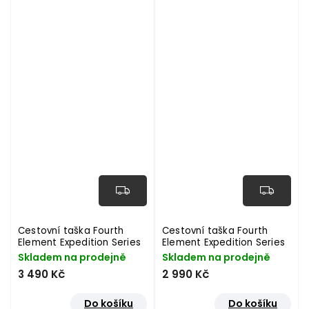
Cestovní taška Fourth
Cestovní taška Fourth
Element Expedition Series
Element Expedition Series
120 l - oranžová
90 l - modrá
Skladem na prodejně
Skladem na prodejně
3 490 Kč
2 990 Kč
Do košíku
Do košíku