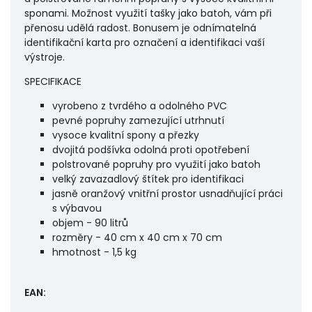
sponami. Možnost využití tašky jako batoh, vám při
přenosu udělá radost. Bonusem je odnímatelná
identifikační karta pro označení a identifikaci vaší
výstroje.
SPECIFIKACE
vyrobeno z tvrdého a odolného PVC
pevné popruhy zamezující utrhnutí
vysoce kvalitní spony a přezky
dvojitá podšívka odolná proti opotřebení
polstrované popruhy pro využití jako batoh
velký zavazadlový štítek pro identifikaci
jasně oranžový vnitřní prostor usnadňující práci
s výbavou
objem - 90 litrů
rozměry - 40 cm x 40 cm x 70 cm
hmotnost - 1,5 kg
EAN
: