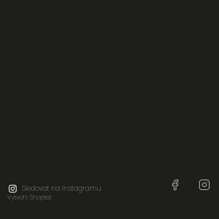
Facebook
In
Sledovat na Instagramu
Vytvořil Shoptet