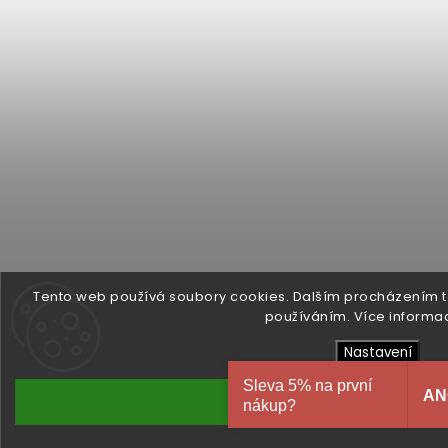
Tento web používá soubory cookies. Dalším procházením to
používáním. Více informa
Nastavení
Sleva 5% na první
AN
Souhlasím
nákup?