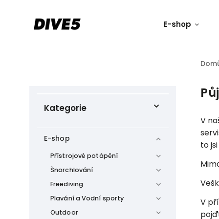
E-shop
Dom
Půj
Kategorie
V na
serv
E-shop
to j
Přístrojové potápění
Mimo
Šnorchlování
Vešk
Freediving
Plavání a Vodní sporty
V př
Outdoor
pojď