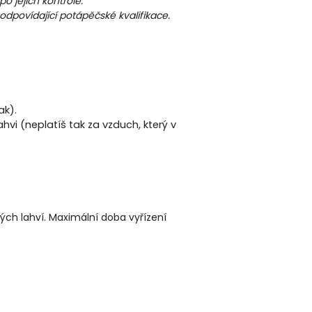
o jejich kontrole.
odpovídající potápěčské kvalifikace.
ak).
hvi (neplatíš tak za vzduch, který v
ých lahví. Maximální doba vyřízení