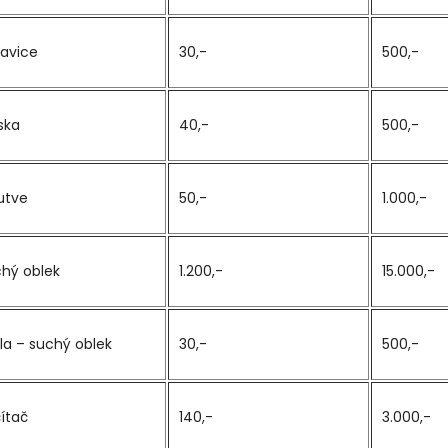
avice
30,-
500,-
ska
40,-
500,-
utve
50,-
1.000,-
hý oblek
1.200,-
15.000,-
la – suchý oblek
30,-
500,-
ítač
140,-
3.000,-