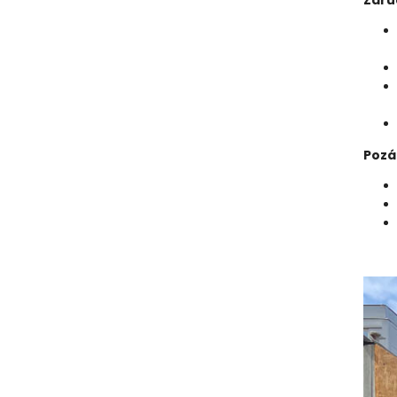
Záru
Pozá