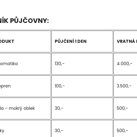
NÍK PŮJČOVNY:
ODUKT
PŮJČENÍ 1 DEN
VRATNÁ 
tomatika
130,-
4.000,-
opren
100,-
3.500,-
la – mokrý oblek
30,-
500,-
ky
30,-
500,-