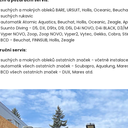
ční a pozáruční servis:
suchých a mokrých obleků BARE, URSUIT, Hollis, Oceanic, Beucha
suchých rukavic
automatik Atomic Aquatics, Beuchat, Hollis, Oceanic, Zeagle, A
Suunto Diving - D5, DX, D9tx, D9, D6i, D4i NOVO, D4i BLACK, D3/M
Vyper NOVO, Zoop, Zoop NOVO, Vyper2, Vytec, Gekko, Cobra, Sti
BCD - Beuchat, FINNSUB, Hollis, Zeagle
ruční servis:
suchých a mokrých obleků ostatních značek - včetně instalac
automatik všech ostatních značek - Scubapro, Aqualung, Mares
BCD všech ostatních značek - DUX, Mares atd.