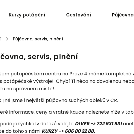
Kurzy potápění
Cestování
Půjčovna,
ů
/
Půjčovna, servis, plnění
čovna, servis, plnění
šem potápěčském centru na Praze 4 máme kompletně v
is potápěčské výstroje! Chybí Ti něco na dovolenou nebo
si tu na správném místě!
 jiné jsme i největší půjčovna suchých obleků v ČR.
eré informace, ceny a vratné kauce naleznete níže v tab
ípadě jakýchkoliv dotazů volejte
DIVE5 -> 722 931 931
anebo
te do toho s námi
KURZY -> 606 80 22 88.