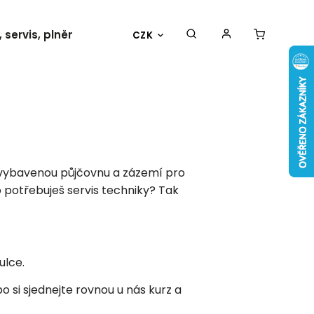
 servis, plnění
Události
Kontakty
CZK
ybavenou půjčovnu a zázemí pro
 potřebuješ servis techniky? Tak
ulce.
 si sjednejte rovnou u nás kurz a