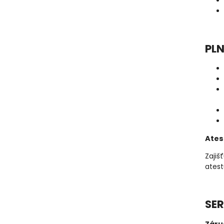
PLN
Ates
Zajiš
atest
SER