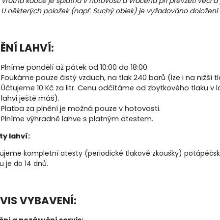
Vratná kauce je splatná v hotovosti a vrácena při převzetí věcí a p
U některých položek (např. Suchý oblek) je vyžadováno doložení 
ĚNÍ LAHVÍ:
Plníme pondělí až pátek od 10:00 do 18:00.
Foukáme pouze čistý vzduch, na tlak 240 barů (lze i na nižší tl
Účtujeme 10 Kč za litr. Cenu odčítáme od zbytkového tlaku v la
lahvi ještě máš).
Platba za plnění je možná pouze v hotovosti.
Plníme výhradně lahve s platným atestem.
ty lahví:
ťujeme kompletní atesty (periodické tlakové zkoušky) potápěčsk
u je do 14 dnů.
VIS VYBAVENÍ: