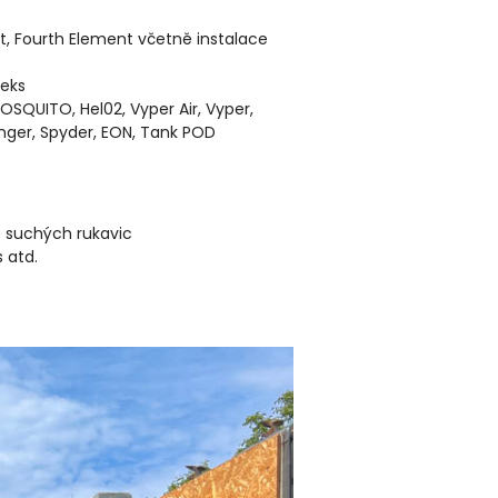
t, Fourth Element včetně instalace
peks
OSQUITO, Hel02, Vyper Air, Vyper,
nger, Spyder, EON, Tank POD
e suchých rukavic
 atd.