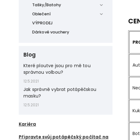
Tašky/Batohy
Oblečení
CE
VÝPRODEJ
Dárkové vouchery
PR
Blog
Au
Které ploutve jsou pro mě tou
správnou volbou?
12.5.2021
Ne
Jak správně vybrat potápěčskou
masku?
12.5.2021
Kuk
Kariéra
Bot
Připravte svůj potápěčský počítač na