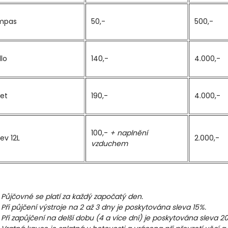
mpas
50,-
500,-
dlo
140,-
4.000,-
et
190,-
4.000,-
100,-
+ naplnění
ev 12L
2.000,-
vzduchem
Půjčovné se platí za každý započatý den.
Při půjčení výstroje na 2 až 3 dny je poskytována sleva 15%.
Při zapůjčení na delší dobu (4 a více dní) je poskytována sleva 2