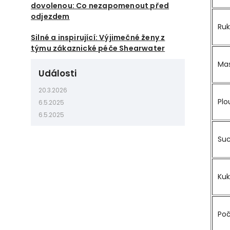
dovolenou: Co nezapomenout před
odjezdem
Ruk
Silné a inspirující: Výjimečné ženy z
týmu zákaznické péče Shearwater
Ma
Události
20.3.2026
Plo
6.5.2025
6.5.2025
Suc
Kuk
Poč