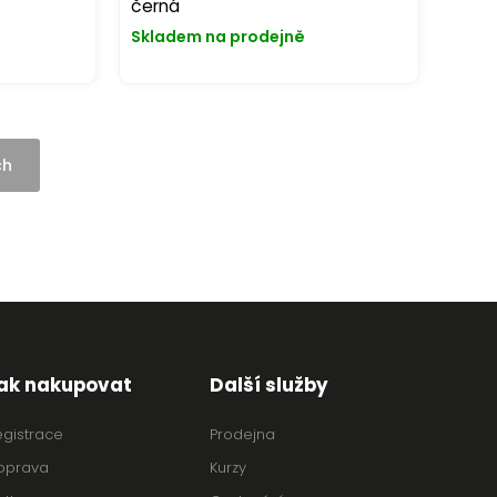
černá
Skladem na prodejně
ch
ak nakupovat
Další služby
egistrace
Prodejna
oprava
Kurzy