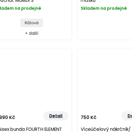
uchat Maxlux S
masku
ladem na prodejně
Skladem na prodejně
Růžová
+ další
Detail
D
990 Kč
750 Kč
isex bunda FOURTH ELEMENT
Víceúčelový nákrčník/