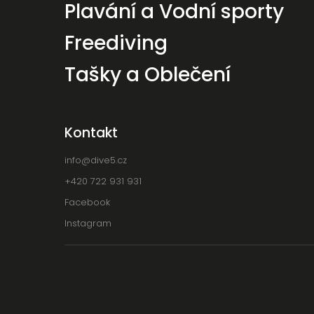
Plavání a Vodní sporty
Freediving
Tašky a Oblečení
Kontakt
info
@
dive5.cz
+420 722 931 931
Facebook
Instagram