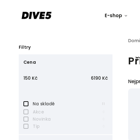
E-shop
Dom
Filtry
Př
Cena
150
Kč
6190
Kč
Nejp
Na skladě
11
Akce
0
Novinka
0
Tip
0