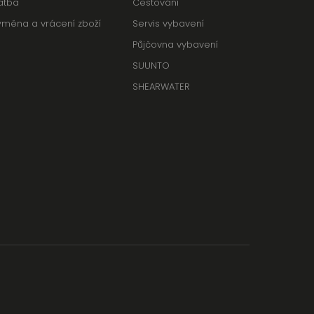
atba
Cestování
ýměna a vrácení zboží
Servis vybavení
Půjčovna vybavení
SUUNTO
SHEARWATER