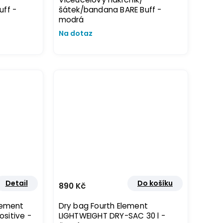
uff -
šátek/bandana BARE Buff -
modrá
Na dotaz
Detail
Do košíku
890 Kč
lement
Dry bag Fourth Element
sitive -
LIGHTWEIGHT DRY-SAC 30 l -