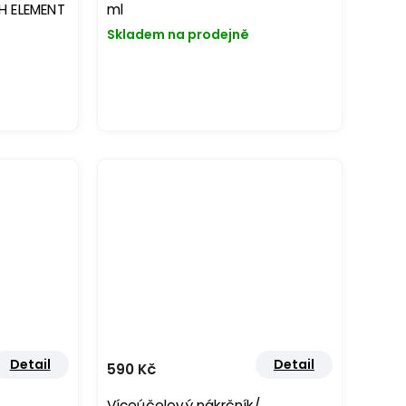
H ELEMENT
ml
Skladem na prodejně
Detail
Detail
590 Kč
Víceúčelový nákrčník/