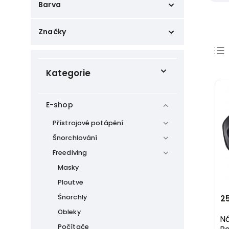
Barva
Černá
5
Značky
Modrá
3
Zelená
2
Atomic Aquatics
2
Hnědá
1
BARE
2
Kategorie
Burgundy
1
Best Divers
1
Camo
1
Beuchat
2
Cressi
0
E-shop
fourth element
9
Hollis
Přístrojové potápění
1
Šnorchlování
Freediving
Masky
Ploutve
Šnorchly
2
Obleky
N
Počítače