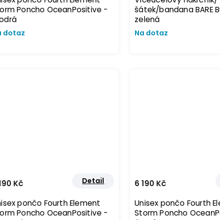
orm Poncho OceanPositive -
šátek/bandana BARE B
odrá
zelená
 dotaz
Na dotaz
Detail
190 Kč
6 190 Kč
isex pončo Fourth Element
Unisex pončo Fourth E
orm Poncho OceanPositive -
Storm Poncho OceanPo