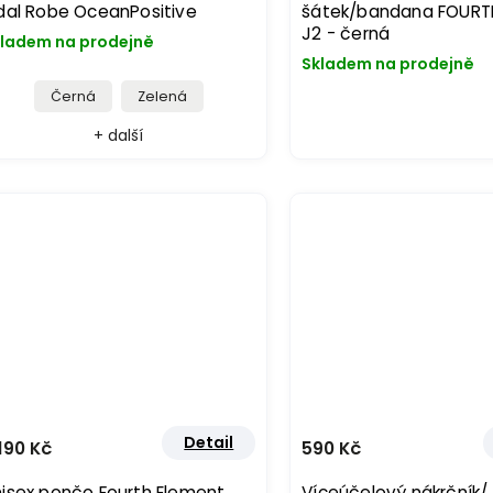
dal Robe OceanPositive
šátek/bandana FOURT
J2 - černá
ladem na prodejně
Skladem na prodejně
Černá
Zelená
+ další
Detail
190 Kč
590 Kč
isex pončo Fourth Element
Víceúčelový nákrčník/