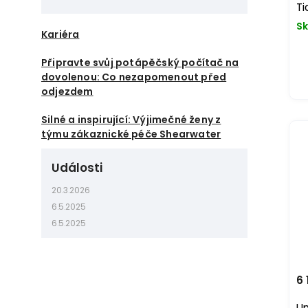
Ti
Sk
Kariéra
Připravte svůj potápěčský počítač na
dovolenou: Co nezapomenout před
odjezdem
Silné a inspirující: Výjimečné ženy z
týmu zákaznické péče Shearwater
Události
20.3.2026
6.5.2025
6.5.2025
6 
Un