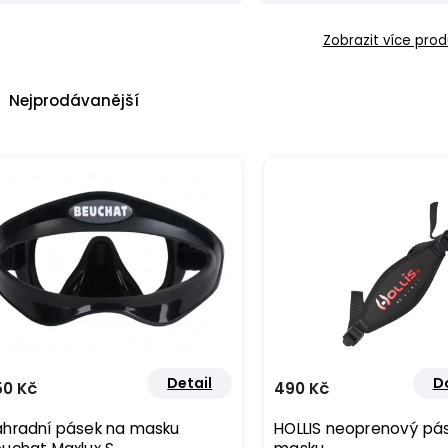
Zobrazit více prod
Nejprodávanější
Nejlevnější
Nejdražší
Abecedně
Detail
D
50 Kč
490 Kč
áhradní pásek na masku
HOLLIS neoprenový pá