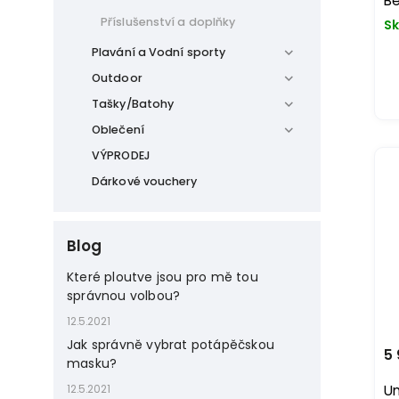
Be
Příslušenství a doplňky
Sk
Plavání a Vodní sporty
Outdoor
Tašky/Batohy
Oblečení
VÝPRODEJ
Dárkové vouchery
Blog
Které ploutve jsou pro mě tou
správnou volbou?
12.5.2021
Jak správně vybrat potápěčskou
5 
masku?
Un
12.5.2021