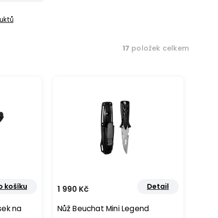
uktů
17
položek celkem
o košíku
Detail
1 990 Kč
sek na
Nůž Beuchat Mini Legend