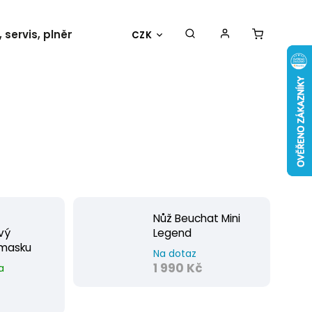
 servis, plnění
Události
Kontakty
CZK
Nůž Beuchat Mini
vý
Legend
 masku
Na dotaz
1 990 Kč
a