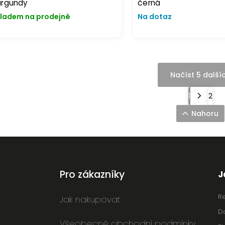
urgundy
černá
ladem na prodejně
Na dotaz
Načíst 5 další
1
2
Nahoru
Pro zákazníky
J
R
Jak nakupovat
D
Všeobecné obchodní podmínky