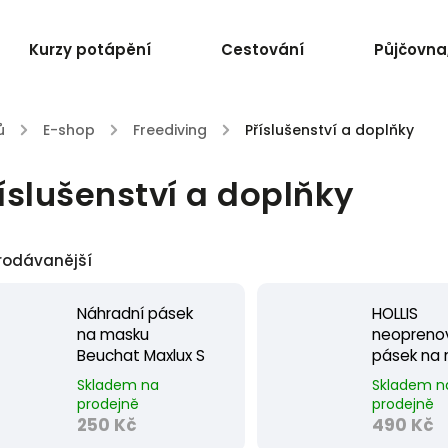
Kurzy potápění
Cestování
Půjčovna,
ů
/
E-shop
/
Freediving
/
Příslušenství a doplňky
íslušenství a doplňky
rodávanější
Náhradní pásek
HOLLIS
na masku
neopreno
Beuchat Maxlux S
pásek na
Skladem na
Skladem n
prodejně
prodejně
250 Kč
490 Kč