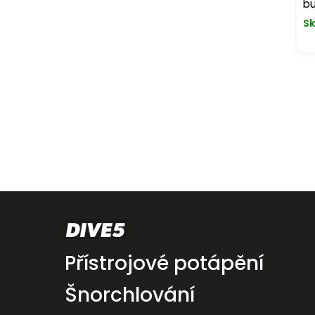
b
Sk
Přístrojové potápění
Šnorchlování