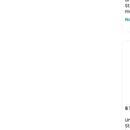
St
m
Na
6 
Un
St