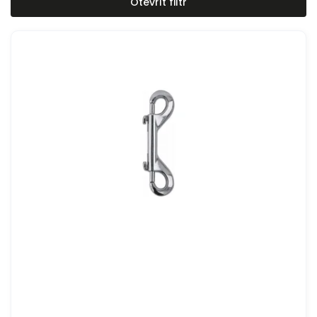
Otevřít filtr
Nejdražší
Abecedně