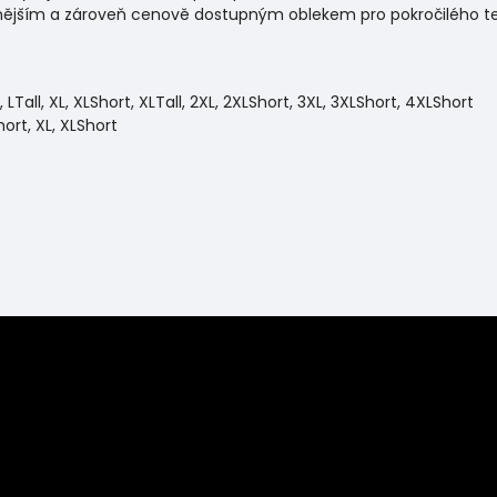
dernějším a zároveň cenově dostupným oblekem pro pokročilého t
t, LTall, XL, XLShort, XLTall, 2XL, 2XLShort, 3XL, 3XLShort, 4XLShort
hort, XL, XLShort