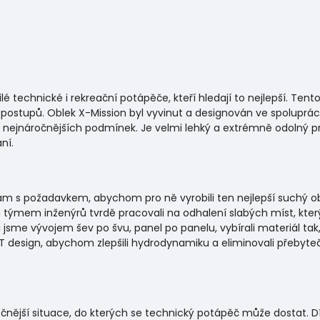
é technické i rekreační potápěče, kteří hledají to nejlepší. Tent
 postupů. Oblek X-Mission byl vyvinut a designován ve spoluprá
ejnáročnějších podmínek. Je velmi lehký a extrémně odolný prot
ní.
am s požadavkem, abychom pro ně vyrobili ten nejlepší suchý obl
týmem inženýrů tvrdě pracovali na odhalení slabých míst, kter
i jsme vývojem šev po švu, panel po panelu, vybírali materiál tak, a
T design, abychom zlepšili hydrodynamiku a eliminovali přebyteč
náročnější situace, do kterých se technický potápěč může dostat