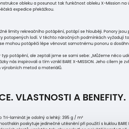
nstrukce obleku a posunout tak funkčnost obleku X-Mission na 
pěčská expedice překážkou.
é limity rekreačního potápění, potápí se hlouběji. Ponory jso
 potopených lodí. V těchto náročných podmínkách vyžadují to n
í se mohou potápěči lépe věnovat samotnému ponoru a dosáhno
typ potápění, ale zeptali jsme se sami sebe: „Můžeme něco uděl
ky nás inspirovali a tím vznikl BARE X-MISSION. Jeho cílem je z
h výrobních metod a materiálů.
E. VLASTNOSTI A BENEFITY.
 Tri-laminát je odolný a lehký: 395 g / m²
othskin poskytuje jedinečné utěsnění při použití s kuklou BARE