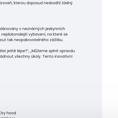
úroveň, kterou doposud nedosáhl žádný
u plánovány v neznámých jeskynních
ejdokonalejší vybavení, na které se
ut tak neopakovatelného zážitku.
at ještě lépe?“, „Můžeme splnit opravdu
vládnout všechny úkoly. Tento inovativní
 Dry hood