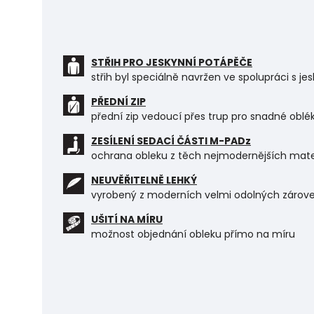
STŘIH PRO JESKYNNÍ POTÁPĚČE
střih byl speciálně navržen ve spolupráci s j
PŘEDNÍ ZIP
přední zip vedoucí přes trup pro snadné oblé
ZESÍLENÍ SEDACÍ ČÁSTI M-PADz
ochrana obleku z těch nejmodernějších materi
NEUVĚŘITELNĚ LEHKÝ
vyrobený z moderních velmi odolných zárove
UŠITÍ NA MÍRU
možnost objednání obleku přímo na míru