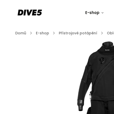
E-shop
Domů
/
E-shop
/
Přístrojové potápění
/
Obl