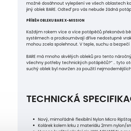
možné dosáhnout vylepšení ve všech oblastech ko
jiný oblek BARE. Odteď pro vás nebude žádná potá
PŘÍBĚH OBLEKU BARE X-MISSION
Každým rokem více a více potápěčů překonává běžn
systémech a prozkoumávají dříve nedostupné vraky
mohou zcela spolehnout. V teple, suchu a bezpeč
BARE má mnoho skvělých obleků pro tento náročný 
všechny potřeby technických potápěčů?“ .. tyto otáz
suchý oblek byl navržen za použití nejmodernějšíc
TECHNICKÁ SPECIFIKAC
Nový, mimořádně flexibilní Nylon Micro RipStop
Kolárek kolem krku z materiálu 2mm nylon/smo