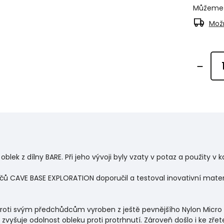
Můžeme d
Možn
oblek z dílny BARE. Při jeho vývoji byly vzaty v potaz a použity 
CAVE BASE EXPLORATION doporučil a testoval inovativní materiá
oti svým předchůdcům vyroben z ještě pevnějšího Nylon Micro Ri
zvyšuje odolnost obleku proti protrhnutí. Zároveň došlo i ke zř