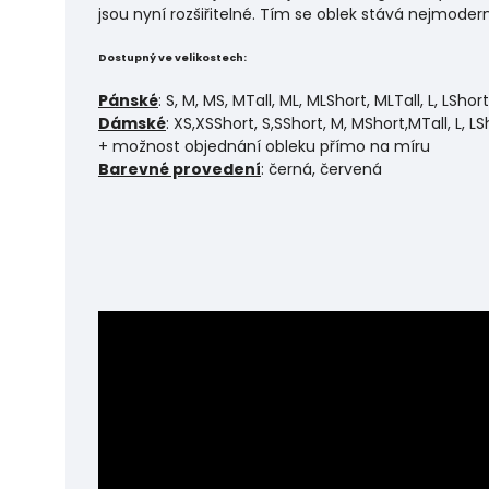
jsou nyní rozšiřitelné. Tím se oblek stává nejmo
Dostupný ve velikostech:
Pánské
: S, M, MS, MTall, ML, MLShort, MLTall, L, LShor
Dámské
: XS,XSShort, S,SShort, M, MShort,MTall, L, LS
+ možnost objednání obleku přímo na míru
Barevné provedení
: černá, červená