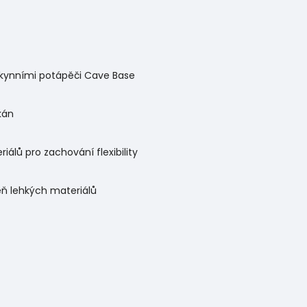
eskynními potápěči Cave Base
kán
álů pro zachování flexibility
ň lehkých materiálů