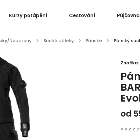
Kurzy potápění
Cestování
Půjčovna,
eky/Neopreny
/
Suché obleky
/
Pánské
/
Pánský such
Značka:
Pán
BAR
Evo
od
5