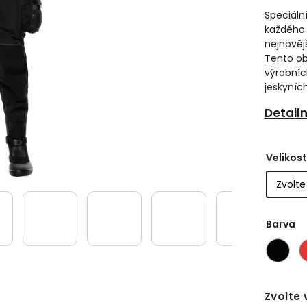
Speciáln
každého 
nejnověj
Tento ob
výrobní
jeskyníc
Detail
Velikost
Barva
Zvolte 