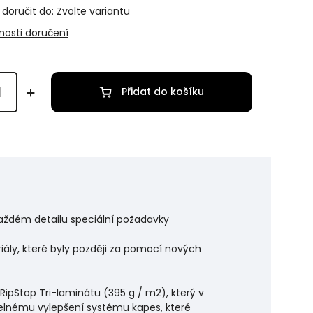
oručit do:
Zvolte variantu
osti doručení
Přidat do košíku
v každém detailu speciální požadavky
ly, které byly později za pomocí nových
pStop Tri-laminátu (395 g / m2), který v
etelnému vylepšení systému kapes, které