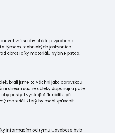
o inovativní suchý oblek je vyroben z
ci s týmem technických jeskynních
i abrazi díky materiálu Nylon Ripstop.
ek, brali jsme to všichni jako obrovskou
ými dnešní suché obleky disponují a poté
by poskytl vynikající flexibilitu při
ný materiál, který by mohl způsobit
. Díky informacím od týmu Cavebase bylo