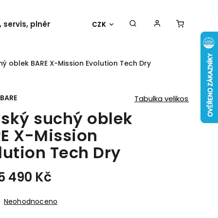
 servis, plnění
Události
Kontakty
CZK
ý oblek BARE X-Mission Evolution Tech Dry
BARE
Tabulka velikostí
ský suchý oblek
E X-Mission
lution Tech Dry
5 490 Kč
Neohodnoceno