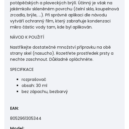
potápěčských a plaveckých brýlí. Účinný je však na
jakémkoliv skleněném povrchu (čelní skla, koupelnová
zrcadla, brýle, ...). Při správné aplikaci dle návodu
vytváří ochranný film, který zabraňuje kondenzaci
mikro částic vody tam, kde byl aplikován.
NÁVOD K POUŽITÍ
Nastříkejte dostatečné množství přípravku na obě
strany skel (nasucho). Rozetřete prostředek prsty a
nechte zaschnout. Důkladně opláchněte.
SPECIFIKACE
rozprašovač
obsah: 30 ml
bez zápachu, bezbarvý
EAN
:
8052961305344
Model
: