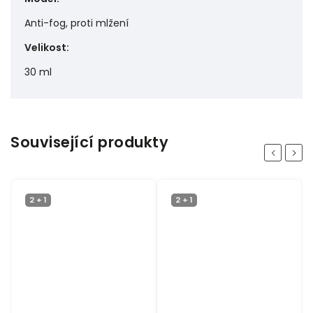
Anti-fog, proti mlžení
Velikost
:
30 ml
Související produkty
Previous
Next
2 + 1
2 + 1