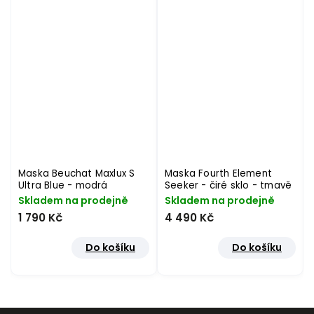
Maska Beuchat Maxlux S
Maska Fourth Element
Ultra Blue - modrá
Seeker - čiré sklo - tmavě
modrá
Skladem na prodejně
Skladem na prodejně
1 790 Kč
4 490 Kč
Do košíku
Do košíku