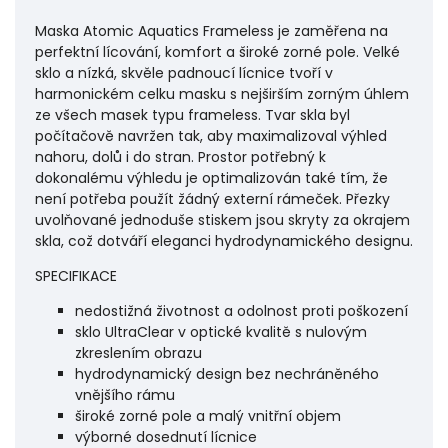
Maska Atomic Aquatics Frameless je zaměřena na
perfektní lícování, komfort a široké zorné pole. Velké
sklo a nízká, skvěle padnoucí lícnice tvoří v
harmonickém celku masku s nejširším zorným úhlem
ze všech masek typu frameless. Tvar skla byl
počítačově navržen tak, aby maximalizoval výhled
nahoru, dolů i do stran. Prostor potřebný k
dokonalému výhledu je optimalizován také tím, že
není potřeba použít žádný externí rámeček. Přezky
uvolňované jednoduše stiskem jsou skryty za okrajem
skla, což dotváří eleganci hydrodynamického designu.
SPECIFIKACE
nedostižná životnost a odolnost proti poškození
sklo UltraClear v optické kvalitě s nulovým
zkreslením obrazu
hydrodynamický design bez nechráněného
vnějšího rámu
široké zorné pole a malý vnitřní objem
výborné dosednutí lícnice