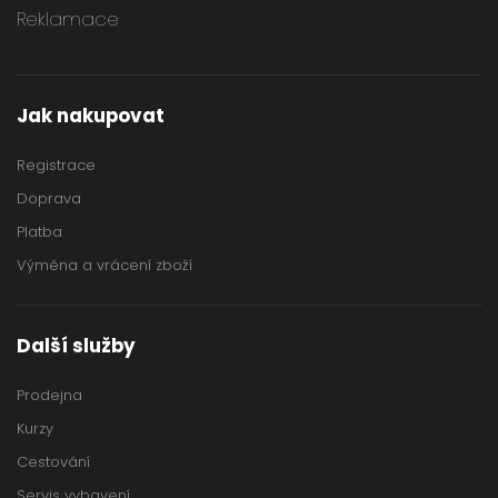
Reklamace
Jak nakupovat
Registrace
Doprava
Platba
Výměna a vrácení zboží
Další služby
Prodejna
Kurzy
Cestování
Servis vybavení