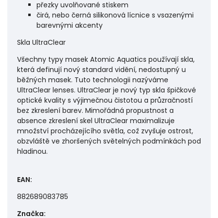
přezky uvolňované stiskem
čirá, nebo černá silikonová lícnice s vsazenými
barevnými akcenty
Skla UltraClear
Všechny typy masek Atomic Aquatics používají skla,
která definují nový standard vidění, nedostupný u
běžných masek. Tuto technologii nazýváme
UltraClear lenses. UltraClear je nový typ skla špičkové
optické kvality s výjimečnou čistotou a průzračností
bez zkreslení barev. Mimořádná propustnost a
absence zkreslení skel UltraClear maximalizuje
množství procházejícího světla, což zvyšuje ostrost,
obzvláště ve zhoršených světelných podmínkách pod
hladinou.
EAN
:
882689083785
Značka
: