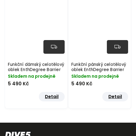
tělový
Funkční pánský celotělový
Cestovní taška Fourth
rrier
oblek EnthDegree Barrier
Element Expedition Serie
UV50+
90 l - oranžová
ně
Skladem na prodejně
Na dotaz
5 490 Kč
2 990 Kč
tail
Detail
Detail